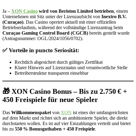
Ja –
XON Casino
wird von Beriston Limited betrieben
, einem
Unternehmen mit Sitz unter der Lizenzaufsicht von
Inextro B.V.
(Curaçao)
. Das Casino operiert aktuell mit einer offiziellen
Betriebserlaubnis, während der vollständige Lizenzantrag beim
Curaçao Gaming Control Board (CGCB)
bereits gestellt wurde
(Antragsnummer: OGL/2024/1056/0702).
✅ Vorteile in puncto Seriosität:
Rechtlich abgesichert durch gültiges Zertifikat
Klarer Hinweis auf Lizenzstatus und verantwortliche Stelle
Betreiberstruktur transparent einsehbar
🎁 XON Casino Bonus – Bis zu 2.750 € +
450 Freispiele für neue Spieler
Das
Willkommenspaket
von
XON
ist eines der umfangreichsten
auf dem Markt und richtet sich an ambitionierte Spieler, die direkt
durchstarten wollen. Es ist auf vier Einzahlungen verteilt und bietet
bis zu
550 % Bonusguthaben + 450 Freispiele
.