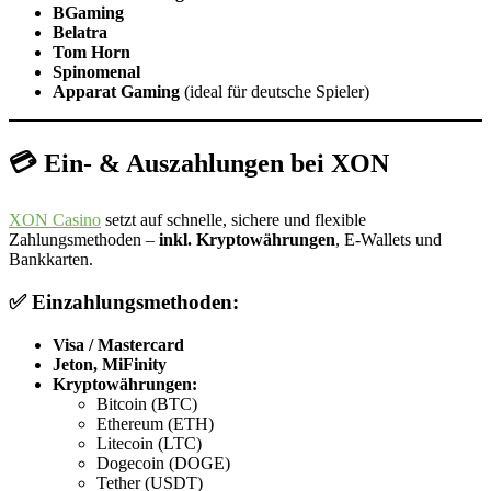
BGaming
Belatra
Tom Horn
Spinomenal
Apparat Gaming
(ideal für deutsche Spieler)
💳 Ein- & Auszahlungen bei XON
XON Casino
setzt auf schnelle, sichere und flexible
Zahlungsmethoden –
inkl. Kryptowährungen
, E-Wallets und
Bankkarten.
✅ Einzahlungsmethoden:
Visa / Mastercard
Jeton, MiFinity
Kryptowährungen:
Bitcoin (BTC)
Ethereum (ETH)
Litecoin (LTC)
Dogecoin (DOGE)
Tether (USDT)