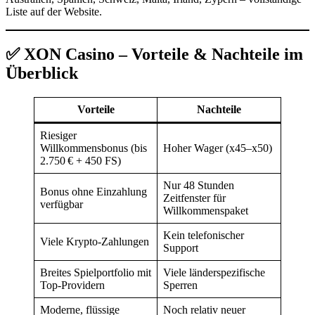
Liste auf der Website.
✅ XON Casino – Vorteile & Nachteile im
Überblick
Vorteile
Nachteile
Riesiger
Willkommensbonus (bis
Hoher Wager (x45–x50)
2.750 € + 450 FS)
Nur 48 Stunden
Bonus ohne Einzahlung
Zeitfenster für
verfügbar
Willkommenspaket
Kein telefonischer
Viele Krypto-Zahlungen
Support
Breites Spielportfolio mit
Viele länderspezifische
Top-Providern
Sperren
Moderne, flüssige
Noch relativ neuer