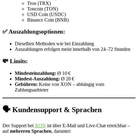
Tron (TRX)
Toncoin (TON)
USD Coin (USDC)
Binance Coin (BNB)
✅ Auszahlungsoptionen:
Dieselben Methoden wie bei Einzahlung
Auszahlungen erfolgen meist innerhalb von 24–72 Stunden
💸 Limits:
Mindesteinzahlung:
Ø 10 €
Mindest-Auszahlung:
Ø 20 €
Gebühren:
Keine von XON – abhängig vom
Zahlungsanbieter
🗣 Kundensupport & Sprachen
Der Support bei
XON
ist über E-Mail und Live-Chat erreichbar –
auf
mehreren Sprachen
, darunter: