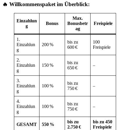
🔥 Willkommenspaket im Überblick:
Max.
Einzahlun
Bonus
Bonusbetr
Freispiele
g
ag
1.
bis zu
100
Einzahlun
200 %
600 €
Freispiele
g
2.
bis zu
Einzahlun
150 %
–
650 €
g
3.
bis zu
Einzahlun
100 %
–
750 €
g
4.
bis zu
Einzahlun
100 %
–
750 €
g
bis zu
bis zu 450
GESAMT
550 %
2.750 €
Freispiele