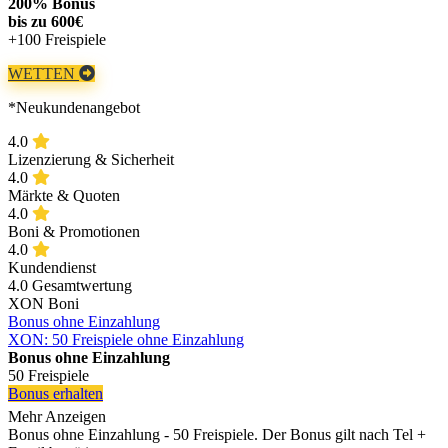
200% Bonus
bis zu 600€
+100 Freispiele
WETTEN
*Neukundenangebot
4.0
Lizenzierung & Sicherheit
4.0
Märkte & Quoten
4.0
Boni & Promotionen
4.0
Kundendienst
4.0
Gesamtwertung
XON Boni
Bonus ohne Einzahlung
XON: 50 Freispiele ohne Einzahlung
Bonus ohne Einzahlung
50 Freispiele
Bonus erhalten
Mehr Anzeigen
Bonus ohne Einzahlung - 50 Freispiele. Der Bonus gilt nach Tel +