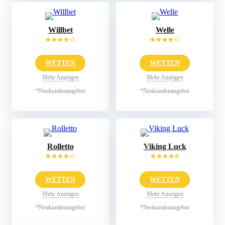
Willbet
Welle
WETTEN
WETTEN
Mehr Anzeigen
Mehr Anzeigen
*Neukundenangebot
*Neukundenangebot
Rolletto
Viking Luck
WETTEN
WETTEN
Mehr Anzeigen
Mehr Anzeigen
*Neukundenangebot
*Neukundenangebot