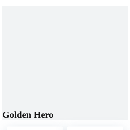
Startseite
Prognosen
WM 2026
Buchmacher
Beste Buchmacher
Neue Buchmacher
Reviews
Bonis
Community
WhatsApp
Telegram
Discord
Socials
Facebook
Instagram
Twitter
TikTok
E-Mail
Golden Hero