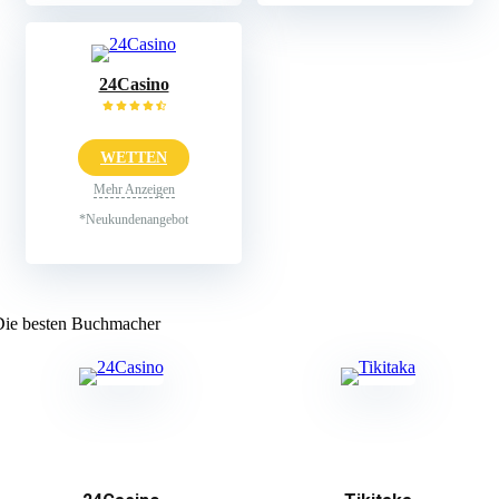
24Casino
WETTEN
Mehr Anzeigen
*Neukundenangebot
Die besten Buchmacher