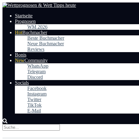
Startseite
Prognosen
WM 2026
Buchmacher
Beste Buchmacher
Neue Buchmacher
Reviews
Bonis
Community
WhatsApp
Telegram
Discord
Socials
Facebook
Instagram
Twitter
TikTok
E-Mail