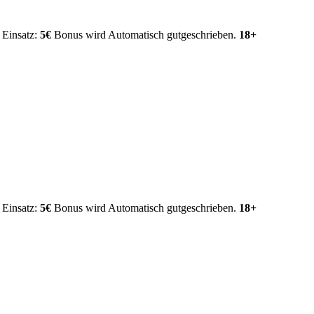
 Einsatz:
5€
Bonus wird Automatisch gutgeschrieben.
18+
 Einsatz:
5€
Bonus wird Automatisch gutgeschrieben.
18+