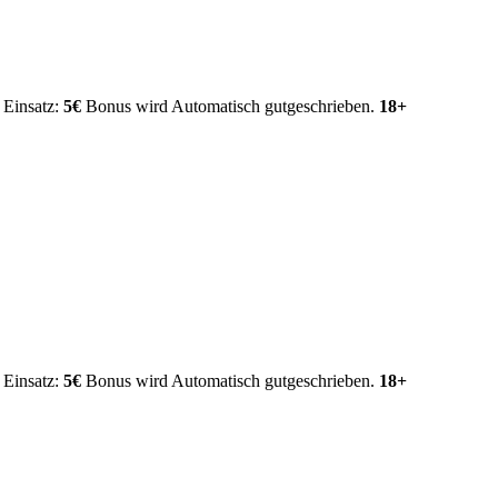
 Einsatz:
5€
Bonus wird Automatisch gutgeschrieben.
18+
 Einsatz:
5€
Bonus wird Automatisch gutgeschrieben.
18+