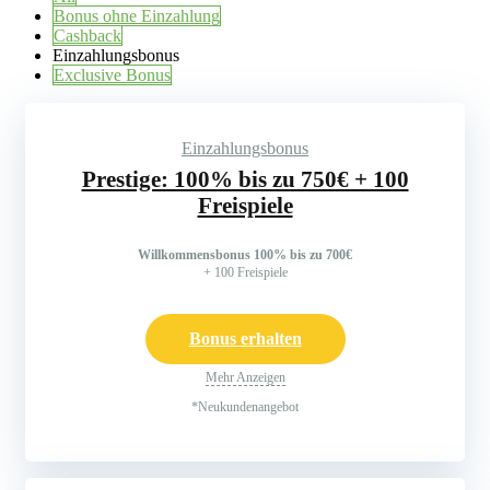
Bonus ohne Einzahlung
Cashback
Einzahlungsbonus
Exclusive Bonus
Einzahlungsbonus
Prestige: 100% bis zu 750€ + 100
Freispiele
Willkommensbonus 100% bis zu 700€
+ 100 Freispiele
Bonus erhalten
Mehr Anzeigen
*Neukundenangebot