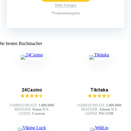
Mehr Anzeigen
*Neukundenangebot
Die besten Buchmacher
24Casino
Tikitaka
JAHRESUMSATZ:
1.000.000€
JAHRESUMSATZ:
1.000.000€
BESITZER:
Dama N.V.
BESITZER:
Adonio N.V.
LIZENZ:
Curacao
LIZENZ:
PACGOR