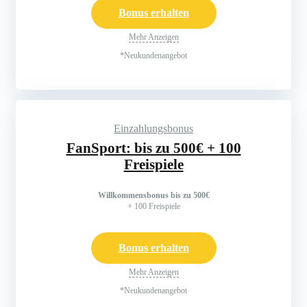
Bonus erhalten
Mehr Anzeigen
*Neukundenangebot
Einzahlungsbonus
FanSport: bis zu 500€ + 100
Freispiele
Willkommensbonus bis zu 500€
+ 100 Freispiele
Bonus erhalten
Mehr Anzeigen
*Neukundenangebot