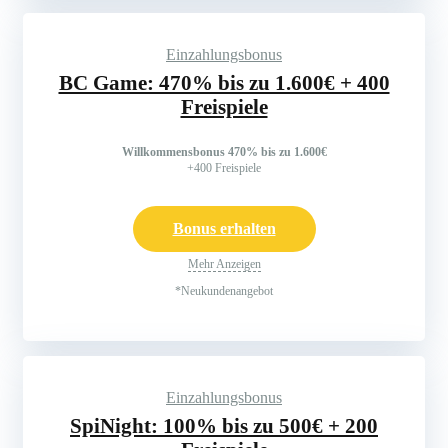
Einzahlungsbonus
BC Game: 470% bis zu 1.600€ + 400
Freispiele
Willkommensbonus 470% bis zu 1.600€
+400 Freispiele
Bonus erhalten
Mehr Anzeigen
*Neukundenangebot
Einzahlungsbonus
SpiNight: 100% bis zu 500€ + 200