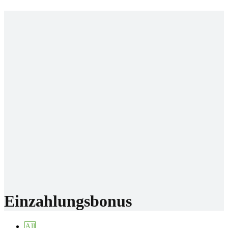
Startseite
Prognosen
WM 2026
Buchmacher
Beste Buchmacher
Neue Buchmacher
Reviews
Bonis
Community
WhatsApp
Telegram
Discord
Socials
Facebook
Instagram
Twitter
TikTok
E-Mail
Einzahlungsbonus
All