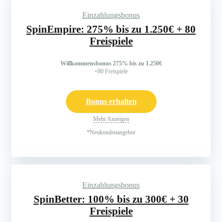
Einzahlungsbonus
SpinEmpire: 275% bis zu 1.250€ + 80
Freispiele
Willkommensbonus 275% bis zu 1.250€
+80 Freispiele
Bonus erhalten
Mehr Anzeigen
*Neukundenangebot
Einzahlungsbonus
SpinBetter: 100% bis zu 300€ + 30
Freispiele