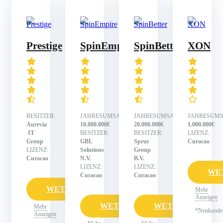
Prestige
SpinEmpire
SpinBetter
XON
BESITZER:
JAHRESUMSATZ:
JAHRESUMSATZ:
JAHRESUMS
Aurevia
10.000.000€
20.000.000€
1.000.000€
IT
BESITZER:
BESITZER:
LIZENZ:
Group
GBL
Sprut
Curacao
LIZENZ:
Solutions
Group
Curacao
N.V.
B.V.
LIZENZ:
LIZENZ:
WE
Curacao
Curacao
WETTEN
Mehr
Anzeigen
WETTEN
WETTEN
Mehr
*Neukunde
Anzeigen