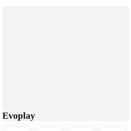
Startseite
Prognosen
WM 2026
Buchmacher
Beste Buchmacher
Neue Buchmacher
Reviews
Bonis
Community
WhatsApp
Telegram
Discord
Socials
Facebook
Instagram
Twitter
TikTok
E-Mail
Evoplay