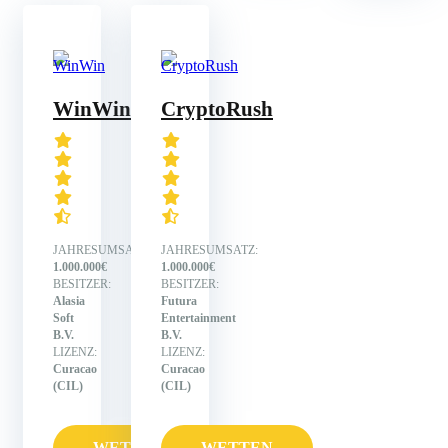
WinWin
CryptoRush
JAHRESUMSATZ:
JAHRESUMSATZ:
1.000.000€
1.000.000€
BESITZER:
BESITZER:
Alasia
Futura
Soft
Entertainment
B.V.
B.V.
LIZENZ:
LIZENZ:
Curacao
Curacao
(CIL)
(CIL)
WETTEN
WETTEN