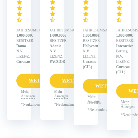
JAHRESUMSATZ:
JAHRESUMSATZ:
JAHRESUMSATZ:
JAHRESUMS
1.000.000€
1.000.000€
1.000.000€
1.000.000€
BESITZER:
BESITZER:
BESITZER:
BESITZER:
Dama
Adonio
Hollycorn
Interactive
N.V.
N.V.
N.V.
Betting
LIZENZ:
LIZENZ:
LIZENZ:
N.V.
Curacao
PACGOR
Curacao
LIZENZ:
(CIL)
Curacao
(CIL)
WETTEN
WETTEN
WETTEN
WE
Mehr
Mehr
Anzeigen
Anzeigen
Mehr
Anzeigen
Mehr
*Neukundenangebot
*Neukundenangebot
Anzeigen
*Neukundenangebot
*Neukunde