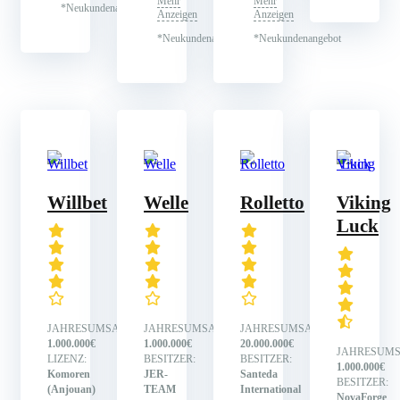
Mehr
Mehr
*Neukundenangebot
Anzeigen
Anzeigen
*Neukundenangebot
*Neukundenangebot
Willbet
Welle
Rolletto
Viking
Luck
JAHRESUMSATZ:
JAHRESUMSATZ:
JAHRESUMSATZ:
1.000.000€
1.000.000€
20.000.000€
JAHRESUMS
LIZENZ:
BESITZER:
BESITZER:
1.000.000€
Komoren
JER-
Santeda
BESITZER:
(Anjouan)
TEAM
International
NovaForge