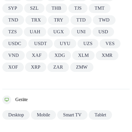
SYP
SZL
THB
TJS
TMT
TND
TRX
TRY
TTD
TWD
TZS
UAH
UGX
UNI
USD
USDC
USDT
UYU
UZS
VES
VND
XAF
XDG
XLM
XMR
XOF
XRP
ZAR
ZMW
Geräte
Desktop
Mobile
Smart TV
Tablet