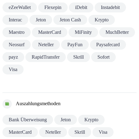
eZeeWallet
Flexepin
iDebit
Instadebit
Interac
Jeton
Jeton Cash
Krypto
Maestro
MasterCard
MiFinity
MuchBetter
Neosurf
Neteller
PayFun
Paysafecard
payz
RapidTransfer
Skrill
Sofort
Visa
Auszahlungsmethoden
Bank Überweisung
Jeton
Krypto
MasterCard
Neteller
Skrill
Visa