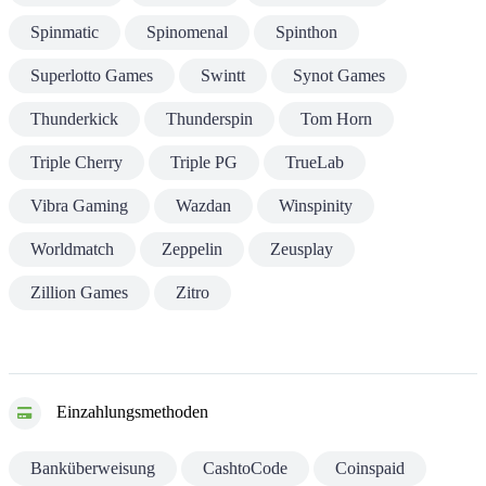
Spinmatic
Spinomenal
Spinthon
Superlotto Games
Swintt
Synot Games
Thunderkick
Thunderspin
Tom Horn
Triple Cherry
Triple PG
TrueLab
Vibra Gaming
Wazdan
Winspinity
Worldmatch
Zeppelin
Zeusplay
Zillion Games
Zitro
Einzahlungsmethoden
Banküberweisung
CashtoCode
Coinspaid