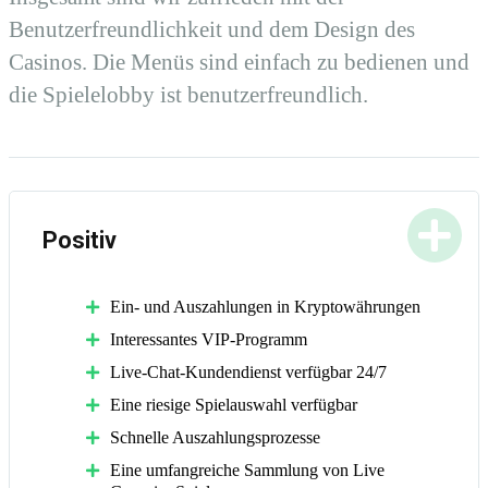
Benutzerfreundlichkeit und dem Design des
Casinos. Die Menüs sind einfach zu bedienen und
die Spielelobby ist benutzerfreundlich.
Positiv
Ein- und Auszahlungen in Kryptowährungen
Interessantes VIP-Programm
Live-Chat-Kundendienst verfügbar 24/7
Eine riesige Spielauswahl verfügbar
Schnelle Auszahlungsprozesse
Eine umfangreiche Sammlung von Live