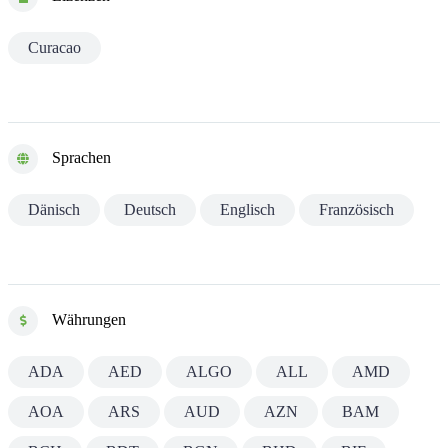
Curacao
Sprachen
Dänisch
Deutsch
Englisch
Französisch
Währungen
ADA
AED
ALGO
ALL
AMD
AOA
ARS
AUD
AZN
BAM