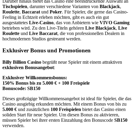
Darüber hinaus bietet das Casino eine beeindruckende Auswahl an
Tischspielen
, darunter verschiedene Varianten von
Blackjack
,
Roulette
,
Baccarat
und
Poker
. Für Spieler, die gerne das Casino-
Feeling in Echtzeit erleben möchten, gibt es auch ein gut
ausgestattetes
Live-Casino
, das von Anbietern wie
VIVO Gaming
betrieben wird. Zu den Live-Titeln gehören
Live Blackjack
,
Live
Roulette
und
Live Baccarat
, die von professionellen Dealern in
hochmodernen Studios gestreamt werden.
Exklusiver Bonus und Promotionen
Billy Billion Casino
begrüßt neue Spieler mit einem attraktiven
exklusiven Bonusangebot
:
Exklusiver Willkommensbonus:
150% Bonus bis zu 5.000 € + 100 Freispiele
Bonuscode: SB150
Dieses großzügige Willkommensangebot ist ideal für Spieler, die das
Casino ausgiebig erkunden möchten. Mit einem Bonus von bis zu
5.000 €
und zusätzlichen
100 Freispielen
bietet das Casino einen
soliden Start für neue Spieler. Um diesen Bonus zu aktivieren,
müssen Spieler bei ihrer ersten Einzahlung den Bonuscode
SB150
verwenden.