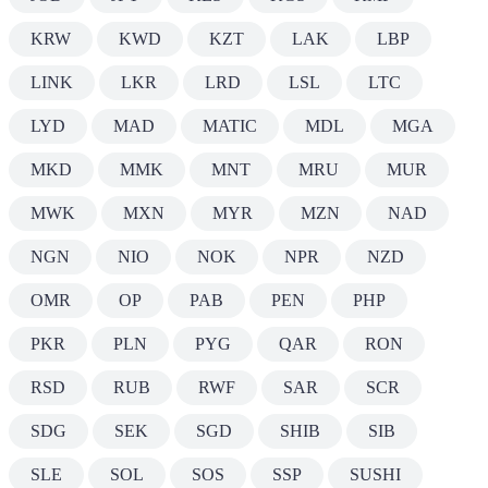
KRW
KWD
KZT
LAK
LBP
LINK
LKR
LRD
LSL
LTC
LYD
MAD
MATIC
MDL
MGA
MKD
MMK
MNT
MRU
MUR
MWK
MXN
MYR
MZN
NAD
NGN
NIO
NOK
NPR
NZD
OMR
OP
PAB
PEN
PHP
PKR
PLN
PYG
QAR
RON
RSD
RUB
RWF
SAR
SCR
SDG
SEK
SGD
SHIB
SIB
SLE
SOL
SOS
SSP
SUSHI