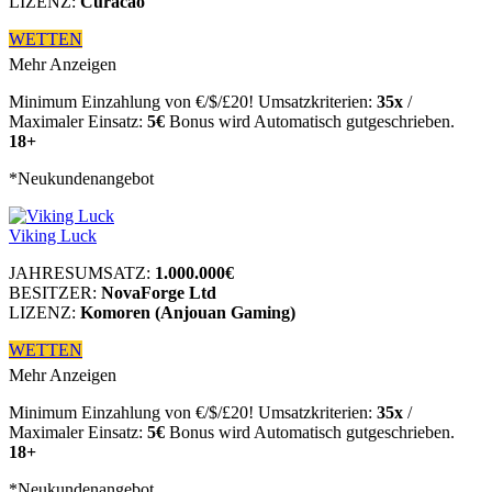
LIZENZ:
Curacao
WETTEN
Mehr Anzeigen
Minimum Einzahlung von €/$/£20! Umsatzkriterien:
35x
/
Maximaler Einsatz:
5€
Bonus wird Automatisch gutgeschrieben.
18+
*Neukundenangebot
Viking Luck
JAHRESUMSATZ:
1.000.000€
BESITZER:
NovaForge Ltd
LIZENZ:
Komoren (Anjouan Gaming)
WETTEN
Mehr Anzeigen
Minimum Einzahlung von €/$/£20! Umsatzkriterien:
35x
/
Maximaler Einsatz:
5€
Bonus wird Automatisch gutgeschrieben.
18+
*Neukundenangebot