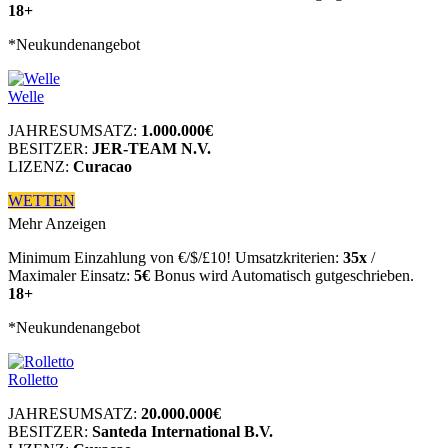
18+
*Neukundenangebot
Welle
JAHRESUMSATZ:
1.000.000€
BESITZER:
JER-TEAM N.V.
LIZENZ:
Curacao
WETTEN
Mehr Anzeigen
Minimum Einzahlung von €/$/£10! Umsatzkriterien:
35x
/
Maximaler Einsatz:
5€
Bonus wird Automatisch gutgeschrieben.
18+
*Neukundenangebot
Rolletto
JAHRESUMSATZ:
20.000.000€
BESITZER:
Santeda International B.V.