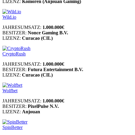
LIZENZ:
Komoren (Anjouan Gaming)
Wild.io
JAHRESUMSATZ:
1.000.000€
BESITZER:
Nonce Gaming B.V.
LIZENZ:
Curacao (CIL)
CryptoRush
JAHRESUMSATZ:
1.000.000€
BESITZER:
Futura Entertainment B.V.
LIZENZ:
Curacao (CIL)
Wolfbet
JAHRESUMSATZ:
1.000.000€
BESITZER:
PixelPulse N.V.
LIZENZ:
Anjouan
SpinBetter