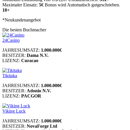
Maximaler Einsatz:
5€
Bonus wird Automatisch gutgeschrieben.
18+
*Neukundenangebot
Die besten Buchmacher
24Casino
JAHRESUMSATZ:
1.000.000€
BESITZER:
Dama N.V.
LIZENZ:
Curacao
Tikitaka
JAHRESUMSATZ:
1.000.000€
BESITZER:
Adonio N.V.
LIZENZ:
PACGOR
Viking Luck
JAHRESUMSATZ:
1.000.000€
BESITZER:
NovaForge Ltd