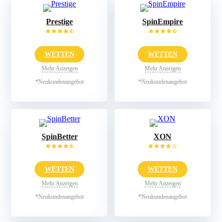
Prestige
SpinEmpire
WETTEN
WETTEN
Mehr Anzeigen
Mehr Anzeigen
*Neukundenangebot
*Neukundenangebot
SpinBetter
XON
WETTEN
WETTEN
Mehr Anzeigen
Mehr Anzeigen
*Neukundenangebot
*Neukundenangebot