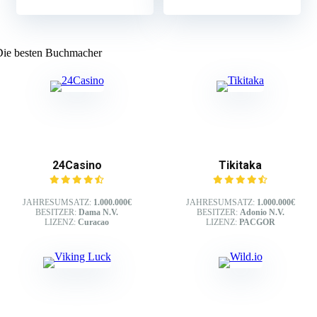
Die besten Buchmacher
24Casino
Tikitaka
JAHRESUMSATZ:
1.000.000€
JAHRESUMSATZ:
1.000.000€
BESITZER:
Dama N.V.
BESITZER:
Adonio N.V.
LIZENZ:
Curacao
LIZENZ:
PACGOR