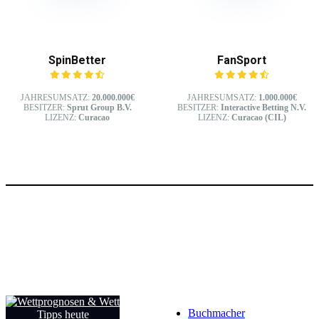
SpinBetter
FanSport
JAHRESUMSATZ:
20.000.000€
JAHRESUMSATZ:
1.000.000€
BESITZER:
Sprut Group B.V.
BESITZER:
Interactive Betting N.V.
LIZENZ:
Curacao
LIZENZ:
Curacao (CIL)
© Copyright 2026
Buchmacher