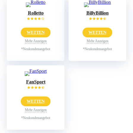
Rolletto
BillyBillion
WETTEN
WETTEN
Mehr Anzeigen
Mehr Anzeigen
*Neukundenangebot
*Neukundenangebot
FanSport
WETTEN
Mehr Anzeigen
*Neukundenangebot