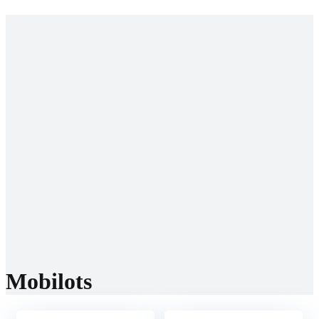
Startseite
Prognosen
WM 2026
Buchmacher
Beste Buchmacher
Neue Buchmacher
Reviews
Bonis
Community
WhatsApp
Telegram
Discord
Socials
Facebook
Instagram
Twitter
TikTok
E-Mail
Mobilots