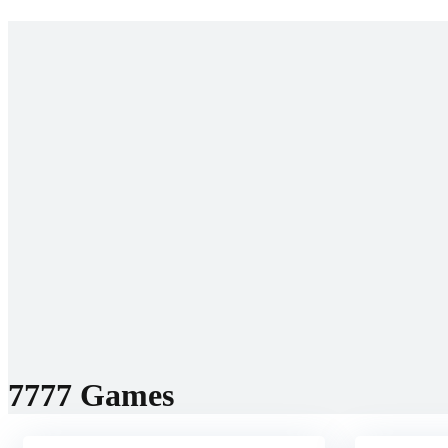
Startseite
Prognosen
WM 
Buchm
Bes
Neu
Rev
Bonis
Comm
Wha
Tel
Dis
Socials
Fac
Inst
Twit
Tik
E-M
7777 Games