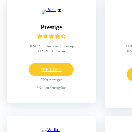
Prestige
BESITZER:
Aurevia IT Group
JA
LIZENZ:
Curacao
BES
WETTEN
Mehr Anzeigen
*Neukundenangebot