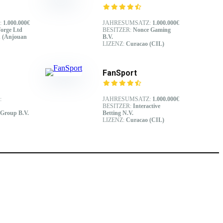
:
1.000.000€
JAHRESUMSATZ:
1.000.000€
orge Ltd
BESITZER:
Nonce Gaming
 (Anjouan
B.V.
LIZENZ:
Curacao (CIL)
FanSport
:
JAHRESUMSATZ:
1.000.000€
BESITZER:
Interactive
 Group B.V.
Betting N.V.
LIZENZ:
Curacao (CIL)