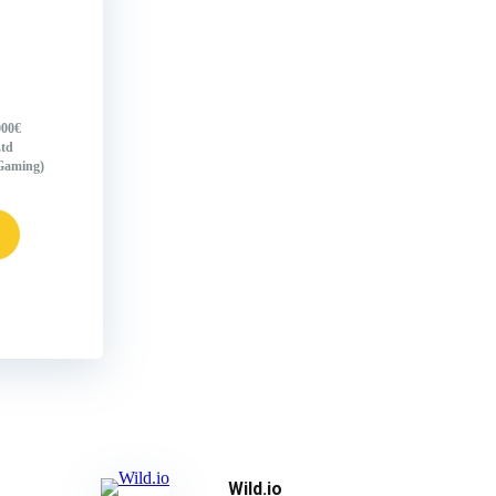
000€
td
Gaming)
Wild.io