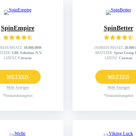
SpinEmpire
SpinBetter
HRESUMSATZ:
10.000.000€
JAHRESUMSATZ:
20.000
ITZER:
GBL Solutions N.V.
BESITZER:
Sprut Group 
LIZENZ:
Curacao
LIZENZ:
Curacao
WETTEN
WETTEN
Mehr Anzeigen
Mehr Anzeigen
*Neukundenangebot
*Neukundenangebot