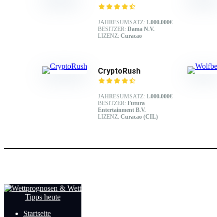
JAHRESUMSATZ:
1.000.000€
BESITZER:
Dama N.V.
LIZENZ:
Curacao
CryptoRush
JAHRESUMSATZ:
1.000.000€
BESITZER:
Futura
Entertainment B.V.
LIZENZ:
Curacao (CIL)
© Copyright 2026
Startseite