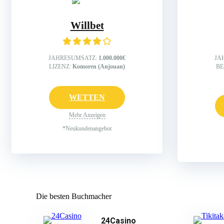
Willbet
JAHRESUMSATZ:
1.000.000€
JA
LIZENZ:
Komoren (Anjouan)
BE
WETTEN
Mehr Anzeigen
*Neukundenangebot
Die besten Buchmacher
24Casino