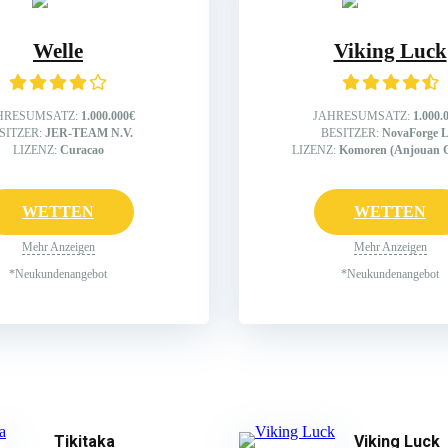
Welle
Viking Luck
HRESUMSATZ:
1.000.000€
JAHRESUMSATZ:
1.000.
SITZER:
JER-TEAM N.V.
BESITZER:
NovaForge L
LIZENZ:
Curacao
LIZENZ:
Komoren (Anjouan 
WETTEN
WETTEN
Mehr Anzeigen
Mehr Anzeigen
*Neukundenangebot
*Neukundenangebot
Tikitaka
Viking Luck