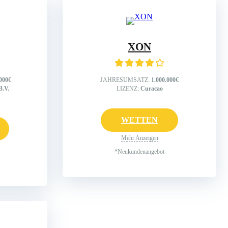
XON
.000€
JAHRESUMSATZ:
1.000.000€
B.V.
LIZENZ:
Curacao
WETTEN
Mehr Anzeigen
*Neukundenangebot