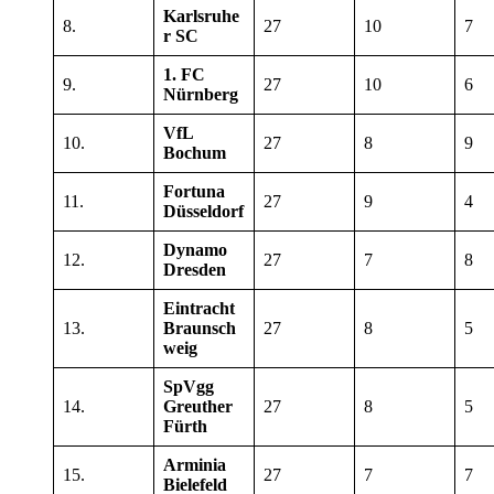
Karlsruhe
8.
27
10
7
r SC
1. FC
9.
27
10
6
Nürnberg
VfL
10.
27
8
9
Bochum
Fortuna
11.
27
9
4
Düsseldorf
Dynamo
12.
27
7
8
Dresden
Eintracht
13.
Braunsch
27
8
5
weig
SpVgg
14.
Greuther
27
8
5
Fürth
Arminia
15.
27
7
7
Bielefeld