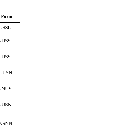
Form
USSU
NUSS
UUSS
UUSN
UNUS
UUSN
NSNN