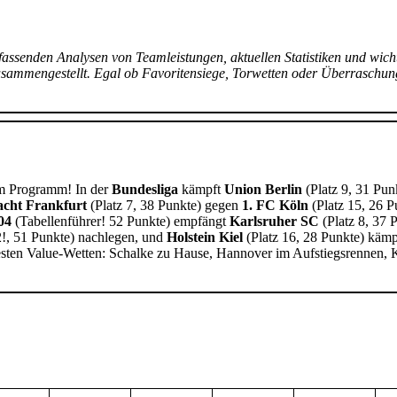
ssenden Analysen von Teamleistungen, aktuellen Statistiken und wich
usammengestellt. Egal ob Favoritensiege, Torwetten oder Überraschung
m Programm! In der
Bundesliga
kämpft
Union Berlin
(Platz 9, 31 Pun
acht Frankfurt
(Platz 7, 38 Punkte) gegen
1. FC Köln
(Platz 15, 26 Pu
04
(Tabellenführer! 52 Punkte) empfängt
Karlsruher SC
(Platz 8, 37 
2!, 51 Punkte) nachlegen, und
Holstein Kiel
(Platz 16, 28 Punkte) kämpf
esten Value-Wetten: Schalke zu Hause, Hannover im Aufstiegsrennen, 