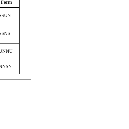
Form
SSUN
SSNS
UNNU
NNSN