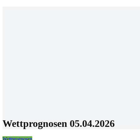
Startseite
Prognosen
WM 
Buchm
Bes
Neu
Rev
Bonis
Comm
Wha
Tel
Dis
Socials
Fac
Inst
Twit
Tik
E-M
Wettprognosen 05.04.2026
Wettprognosen