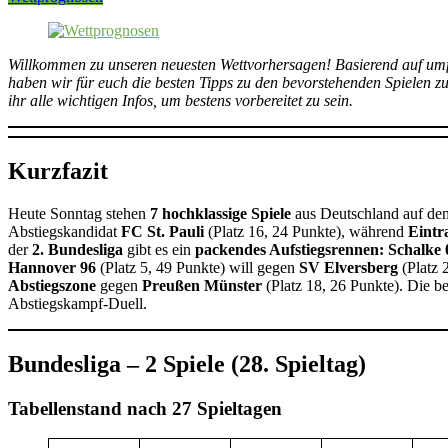
Willkommen zu unseren neuesten Wettvorhersagen! Basierend auf umfa
haben wir für euch die besten Tipps zu den bevorstehenden Spielen z
ihr alle wichtigen Infos, um bestens vorbereitet zu sein.
Kurzfazit
Heute Sonntag stehen
7 hochklassige Spiele
aus Deutschland auf de
Abstiegskandidat
FC St. Pauli
(Platz 16, 24 Punkte), während
Eintr
der
2. Bundesliga
gibt es ein
packendes Aufstiegsrennen:
Schalke 
Hannover 96
(Platz 5, 49 Punkte) will gegen
SV Elversberg
(Platz 
Abstiegszone
gegen
Preußen Münster
(Platz 18, 26 Punkte). Die b
Abstiegskampf-Duell.
Bundesliga – 2 Spiele (28. Spieltag)
Tabellenstand nach 27 Spieltagen