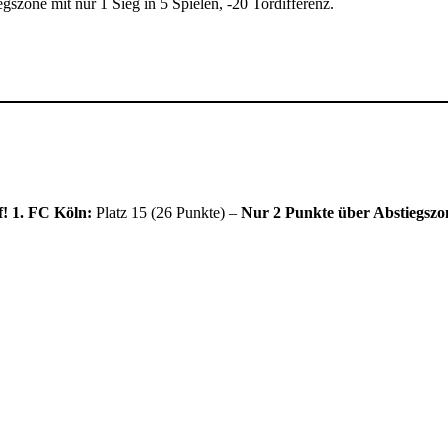
iegszone mit nur 1 Sieg in 5 Spielen, -20 Tordifferenz.
!
1. FC Köln:
Platz 15 (26 Punkte) –
Nur 2 Punkte über Abstiegszo