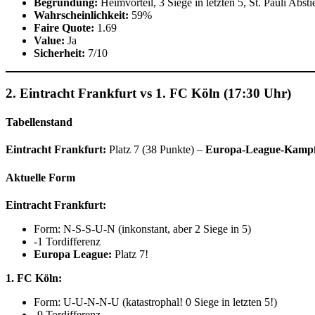
Begründung:
Heimvorteil, 3 Siege in letzten 5, St. Pauli Abst
Wahrscheinlichkeit:
59%
Faire Quote:
1.69
Value:
Ja
Sicherheit:
7/10
2. Eintracht Frankfurt vs 1. FC Köln (17:30 Uhr)
Tabellenstand
Eintracht Frankfurt:
Platz 7 (38 Punkte) –
Europa-League-Kampf
Aktuelle Form
Eintracht Frankfurt:
Form: N-S-S-U-N (inkonstant, aber 2 Siege in 5)
-1 Tordifferenz
Europa League:
Platz 7!
1. FC Köln:
Form: U-U-N-N-U (katastrophal! 0 Siege in letzten 5!)
-9 Tordifferenz