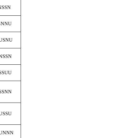
NSSN
SNNU
USNU
NSSN
SSUU
SSNN
USSU
UNNN