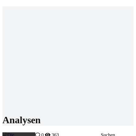
Startseite
Prognosen
WM 2026
Buchmacher
Beste Buchmacher
Neue Buchmacher
Reviews
Bonis
Community
WhatsApp
Telegram
Discord
Socials
Facebook
Instagram
Twitter
TikTok
E-Mail
Analysen
0
363
Suchen