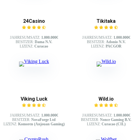
24Casino
Tikitaka
JAHRESUMSATZ:
1.000.000€
JAHRESUMSATZ:
1.000.000€
BESITZER:
Dama N.V.
BESITZER:
Adonio N.V.
LIZENZ:
Curacao
LIZENZ:
PACGOR
Viking Luck
Wild.io
JAHRESUMSATZ:
1.000.000€
JAHRESUMSATZ:
1.000.000€
BESITZER:
NovaForge Ltd
BESITZER:
Nonce Gaming B.V.
LIZENZ:
Komoren (Anjouan Gaming)
LIZENZ:
Curacao (CIL)