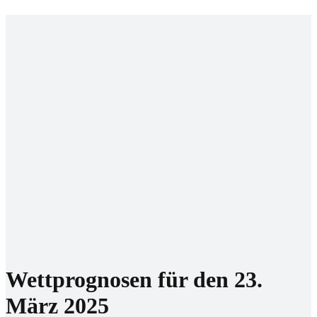
Startseite
Prognosen
WM 2026
Buchmacher
Beste Buchmacher
Neue Buchmacher
Reviews
Bonis
Community
WhatsApp
Telegram
Discord
Socials
Facebook
Instagram
Twitter
TikTok
E-Mail
Wettprognosen für den 23.
März 2025