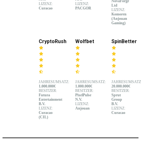
NovaForge
LIZENZ:
LIZENZ:
Ltd
Curacao
PACGOR
LIZENZ:
Komoren
(Anjouan
Gaming)
CryptoRush
Wolfbet
SpinBetter
JAHRESUMSATZ:
JAHRESUMSATZ:
JAHRESUMSATZ
1.000.000€
1.000.000€
20.000.000€
BESITZER:
BESITZER:
BESITZER:
Futura
PixelPulse
Sprut
Entertainment
N.V.
Group
B.V.
LIZENZ:
B.V.
LIZENZ:
Anjouan
LIZENZ:
Curacao
Curacao
(CIL)