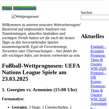
Tennis
Wettprognosen
Suchen
Willkommen zu unseren neuesten Wettvorhersagen!
Basierend auf umfassenden Analysen von
Teamleistungen, aktuellen Statistiken und
Aktuelles
wichtigen Trends haben wir für euch die besten
Tipps zu den bevorstehenden Spielen
England –
zusammengestellt. Egal ob Favoritensiege,
Kroatien
Torwetten oder Überraschungen – hier findet ihr
Prognose:
alle wichtigen Infos, um bestens vorbereitet zu sein.
Tipps &
Quoten
Fußball-Wettprognosen: UEFA
WM 2026
Nations League Spiele am
Portugal –
DR
23.03.2025
Kongo
Prognose:
1. Georgien vs. Armenien (15:00 Uhr)
Tipps &
Quoten
Formanalyse
:
WM 2026
Argentinie
Georgien
: 3 Siege, 1 Unentschieden, 1
n –