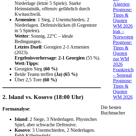
Niederlage (letzte 5 Spiele). Starke
Algerien
Heimstatistik, offensiv gefährlich durch
Prognose:
Kwitaschwili.
Tipps &
Armenien
: 1 Sieg, 2 Unentschieden, 2
Quoten
Niederlagen. Defensivlücken (8 Gegentore
WM 2026
in 5 Spielen).
Irak –
Wetter
: Sonnig, 22°C – ideale
Norwegen
Bedingungen.
Prognose:
Letztes Duell
: Georgien 2-1 Armenien
Tipps &
(2023).
Quoten
Ergebnisvorhersage
:
2-1 Georgien
(55 %).
zur WM
Wett-Tipps
:
2026
Georgien Sieg
(60 %)
Frankreich
Beide Teams treffen
(Ja)
(65 %)
– Senegal
Über 2,5 Tore
(60 %)
Prognose:
Tipps &
Quoten
2. Island vs. Kosovo (18:00 Uhr)
WM 2026
Die besten
Formanalyse
:
Buchmacher
Island
: 2 Siege, 3 Niederlagen. Physisches
Spiel, aber schwache Defensive.
Kosovo
: 3 Unentschieden, 2 Niederlagen.
Fehlt Killerinstinkt.