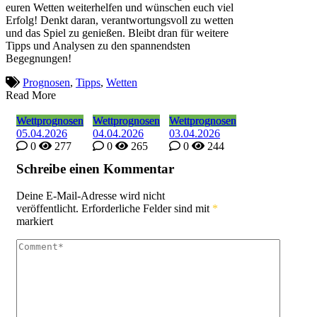
euren Wetten weiterhelfen und wünschen euch viel
Erfolg! Denkt daran, verantwortungsvoll zu wetten
und das Spiel zu genießen. Bleibt dran für weitere
Tipps und Analysen zu den spannendsten
Begegnungen!
Prognosen
,
Tipps
,
Wetten
Read More
Wettprognosen
Wettprognosen
Wettprognosen
Wettprognosen
Wettprognosen
Wettprognosen
05.04.2026
04.04.2026
03.04.2026
0
277
0
265
0
244
Schreibe einen Kommentar
Deine E-Mail-Adresse wird nicht
veröffentlicht.
Erforderliche Felder sind mit
*
markiert