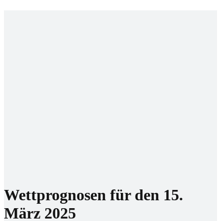
Startseite
Prognosen
WM 2026
Buchmacher
Beste Buchmacher
Neue Buchmacher
Reviews
Bonis
Community
WhatsApp
Telegram
Discord
Socials
Facebook
Instagram
Twitter
TikTok
E-Mail
Wettprognosen für den 15.
März 2025