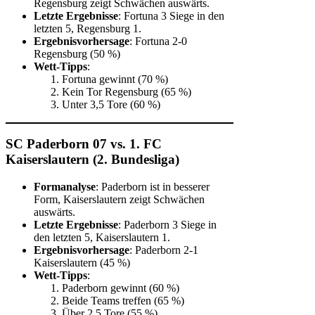
Regensburg zeigt Schwächen auswärts.
Letzte Ergebnisse
: Fortuna 3 Siege in den
letzten 5, Regensburg 1.
Ergebnisvorhersage
: Fortuna 2-0
Regensburg (50 %)
Wett-Tipps
:
Fortuna gewinnt (70 %)
Kein Tor Regensburg (65 %)
Unter 3,5 Tore (60 %)
SC Paderborn 07 vs. 1. FC
Kaiserslautern (2. Bundesliga)
Formanalyse
: Paderborn ist in besserer
Form, Kaiserslautern zeigt Schwächen
auswärts.
Letzte Ergebnisse
: Paderborn 3 Siege in
den letzten 5, Kaiserslautern 1.
Ergebnisvorhersage
: Paderborn 2-1
Kaiserslautern (45 %)
Wett-Tipps
:
Paderborn gewinnt (60 %)
Beide Teams treffen (65 %)
Über 2,5 Tore (55 %)