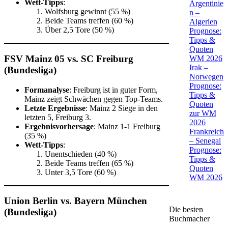
Wett-Tipps
:
Argentinie
Wolfsburg gewinnt (55 %)
n –
Beide Teams treffen (60 %)
Algerien
Über 2,5 Tore (50 %)
Prognose:
Tipps &
Quoten
FSV Mainz 05 vs. SC Freiburg
WM 2026
Irak –
(Bundesliga)
Norwegen
Prognose:
Formanalyse
: Freiburg ist in guter Form,
Tipps &
Mainz zeigt Schwächen gegen Top-Teams.
Quoten
Letzte Ergebnisse
: Mainz 2 Siege in den
zur WM
letzten 5, Freiburg 3.
2026
Ergebnisvorhersage
: Mainz 1-1 Freiburg
Frankreich
(35 %)
– Senegal
Wett-Tipps
:
Prognose:
Unentschieden (40 %)
Tipps &
Beide Teams treffen (65 %)
Quoten
Unter 3,5 Tore (60 %)
WM 2026
Union Berlin vs. Bayern München
Die besten
(Bundesliga)
Buchmacher