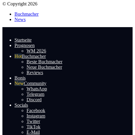
© Copyright 2026
Buchmacher
News
Startseite
Prognosen
WM 2026
Buchmacher
Beste Buchmacher
Neue Buchmacher
Reviews
Bonis
Community
WhatsApp
Telegram
Discord
Socials
Facebook
Instagram
Twitter
TikTok
E-Mail