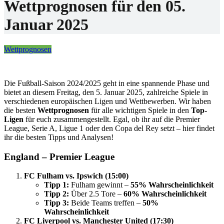
Wettprognosen für den 05.
Januar 2025
Wettprognosen
Die Fußball-Saison 2024/2025 geht in eine spannende Phase und
bietet an diesem Freitag, den 5. Januar 2025, zahlreiche Spiele in
verschiedenen europäischen Ligen und Wettbewerben. Wir haben
die besten
Wettprognosen
für alle wichtigen Spiele in den
Top-
Ligen
für euch zusammengestellt. Egal, ob ihr auf die Premier
League, Serie A, Ligue 1 oder den Copa del Rey setzt – hier findet
ihr die besten Tipps und Analysen!
England – Premier League
FC Fulham vs. Ipswich (15:00)
Tipp 1:
Fulham gewinnt –
55% Wahrscheinlichkeit
Tipp 2:
Über 2.5 Tore –
60% Wahrscheinlichkeit
Tipp 3:
Beide Teams treffen –
50%
Wahrscheinlichkeit
FC Liverpool vs. Manchester United (17:30)