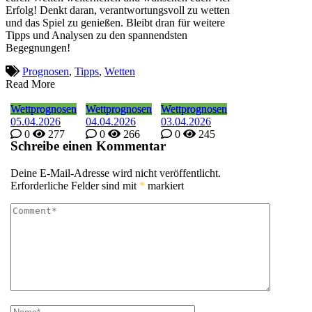
Erfolg! Denkt daran, verantwortungsvoll zu wetten
und das Spiel zu genießen. Bleibt dran für weitere
Tipps und Analysen zu den spannendsten
Begegnungen!
Prognosen
,
Tipps
,
Wetten
Read More
Wettprognosen
Wettprognosen
Wettprognosen
Wettprognosen
Wettprognosen
Wettprognosen
05.04.2026
04.04.2026
03.04.2026
0
277
0
266
0
245
Schreibe einen Kommentar
Deine E-Mail-Adresse wird nicht veröffentlicht.
Erforderliche Felder sind mit
*
markiert