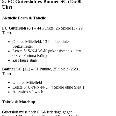
5. FC Gütersloh vs Bonner SC (15:00
Uhr)
Aktuelle Form & Tabelle
FC Gütersloh (6.)
– 44 Punkte, 26 Spiele (37:29
Tore)
Oberes Mittelfeld, 13 Punkte hinter
Spitzenreiter
Letzte 5: S-N-U-S-N (inkonsistent, zuletzt
0:3 vs Fortuna Köln)
Zu Hause stark
Bonner SC (11.)
– 31 Punkte, 25 Spiele (25:31
Tore)
Unteres Mittelfeld
Letzte 5: U-N-N-N-U (4 Spiele ohne Sieg!)
Auswärts schwach
Taktik & Matchup
Gütersloh muss nach 0:3-Niederlage gegen