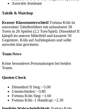
Auswärts dominant
Taktik & Matchup
Krasser Klassenunterschied!
Fortuna Köln ist
souveräner Tabellenführer mit unfassbaren 58
Toren in 26 Spielen (2.2 Tore/Spiel). Düsseldorf II
kämpft im unteren Mittelfeld und kassierte 50
Gegentore. Köln auf Aufstiegskurs und sollte
auswärts klar gewinnen.
Team-News
Keine besonderen Personalsorgen bei beiden
Teams.
Quoten-Check
Düsseldorf II Sieg: ~5.00
Unentschieden: ~3.80
Fortuna Köln Sieg: ~1.60
Fortuna Köln -1 Handicap: ~2.30
Implizite Wahrscheinlichkeit:
Fortuna Köln