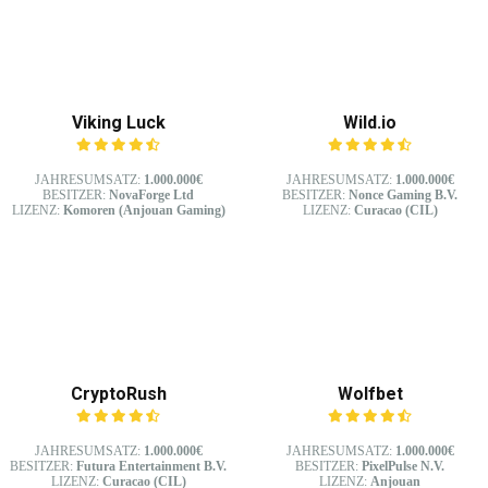
Viking Luck
Wild.io
JAHRESUMSATZ:
1.000.000€
JAHRESUMSATZ:
1.000.000€
BESITZER:
NovaForge Ltd
BESITZER:
Nonce Gaming B.V.
LIZENZ:
Komoren (Anjouan Gaming)
LIZENZ:
Curacao (CIL)
CryptoRush
Wolfbet
JAHRESUMSATZ:
1.000.000€
JAHRESUMSATZ:
1.000.000€
BESITZER:
Futura Entertainment B.V.
BESITZER:
PixelPulse N.V.
LIZENZ:
Curacao (CIL)
LIZENZ:
Anjouan