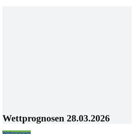
Startseite
Prognosen
WM 2026
Buchmacher
Beste Buchmacher
Neue Buchmacher
Reviews
Bonis
Community
WhatsApp
Telegram
Discord
Socials
Facebook
Instagram
Twitter
TikTok
E-Mail
Wettprognosen 28.03.2026
Wettprognosen