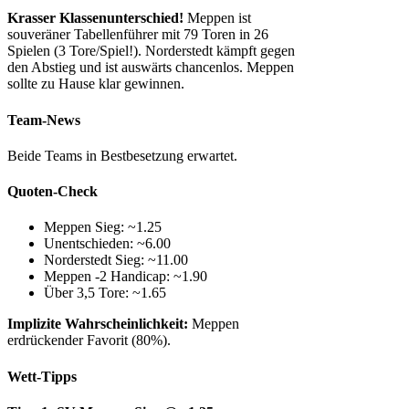
Krasser Klassenunterschied!
Meppen ist
souveräner Tabellenführer mit 79 Toren in 26
Spielen (3 Tore/Spiel!). Norderstedt kämpft gegen
den Abstieg und ist auswärts chancenlos. Meppen
sollte zu Hause klar gewinnen.
Team-News
Beide Teams in Bestbesetzung erwartet.
Quoten-Check
Meppen Sieg: ~1.25
Unentschieden: ~6.00
Norderstedt Sieg: ~11.00
Meppen -2 Handicap: ~1.90
Über 3,5 Tore: ~1.65
Implizite Wahrscheinlichkeit:
Meppen
erdrückender Favorit (80%).
Wett-Tipps