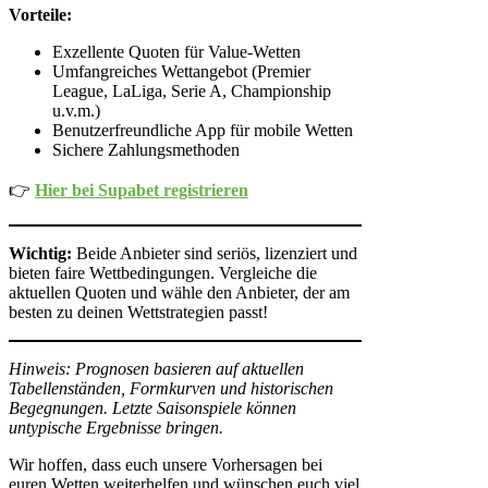
Vorteile:
Exzellente Quoten für Value-Wetten
Umfangreiches Wettangebot (Premier
League, LaLiga, Serie A, Championship
u.v.m.)
Benutzerfreundliche App für mobile Wetten
Sichere Zahlungsmethoden
👉
Hier bei Supabet registrieren
Wichtig:
Beide Anbieter sind seriös, lizenziert und
bieten faire Wettbedingungen. Vergleiche die
aktuellen Quoten und wähle den Anbieter, der am
besten zu deinen Wettstrategien passt!
Hinweis: Prognosen basieren auf aktuellen
Tabellenständen, Formkurven und historischen
Begegnungen. Letzte Saisonspiele können
untypische Ergebnisse bringen.
Wir hoffen, dass euch unsere Vorhersagen bei
euren Wetten weiterhelfen und wünschen euch viel