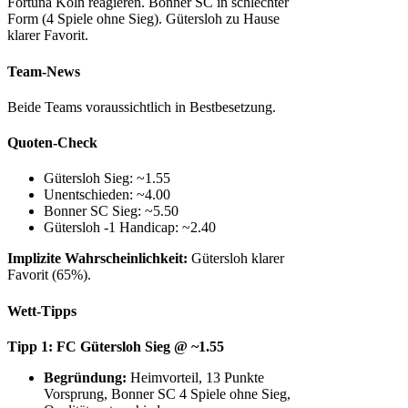
Fortuna Köln reagieren. Bonner SC in schlechter
Form (4 Spiele ohne Sieg). Gütersloh zu Hause
klarer Favorit.
Team-News
Beide Teams voraussichtlich in Bestbesetzung.
Quoten-Check
Gütersloh Sieg: ~1.55
Unentschieden: ~4.00
Bonner SC Sieg: ~5.50
Gütersloh -1 Handicap: ~2.40
Implizite Wahrscheinlichkeit:
Gütersloh klarer
Favorit (65%).
Wett-Tipps
Tipp 1: FC Gütersloh Sieg @ ~1.55
Begründung:
Heimvorteil, 13 Punkte
Vorsprung, Bonner SC 4 Spiele ohne Sieg,