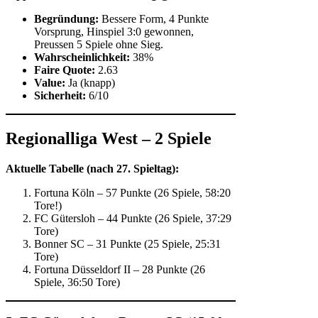
Begründung:
Bessere Form, 4 Punkte
Vorsprung, Hinspiel 3:0 gewonnen,
Preussen 5 Spiele ohne Sieg.
Wahrscheinlichkeit:
38%
Faire Quote:
2.63
Value:
Ja (knapp)
Sicherheit:
6/10
Regionalliga West – 2 Spiele
Aktuelle Tabelle (nach 27. Spieltag):
Fortuna Köln – 57 Punkte (26 Spiele, 58:20
Tore!)
FC Gütersloh – 44 Punkte (26 Spiele, 37:29
Tore)
Bonner SC – 31 Punkte (25 Spiele, 25:31
Tore)
Fortuna Düsseldorf II – 28 Punkte (26
Spiele, 36:50 Tore)