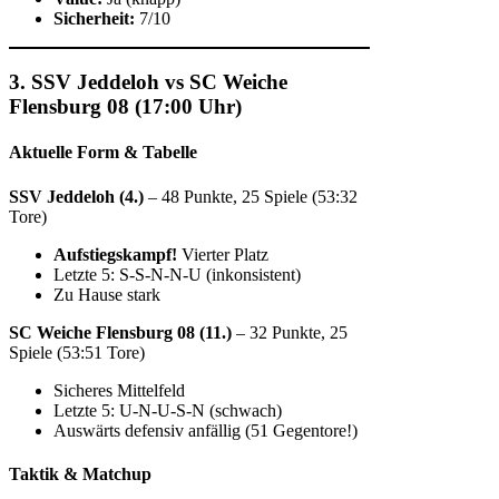
Sicherheit:
7/10
3. SSV Jeddeloh vs SC Weiche
Flensburg 08 (17:00 Uhr)
Aktuelle Form & Tabelle
SSV Jeddeloh (4.)
– 48 Punkte, 25 Spiele (53:32
Tore)
Aufstiegskampf!
Vierter Platz
Letzte 5: S-S-N-N-U (inkonsistent)
Zu Hause stark
SC Weiche Flensburg 08 (11.)
– 32 Punkte, 25
Spiele (53:51 Tore)
Sicheres Mittelfeld
Letzte 5: U-N-U-S-N (schwach)
Auswärts defensiv anfällig (51 Gegentore!)
Taktik & Matchup