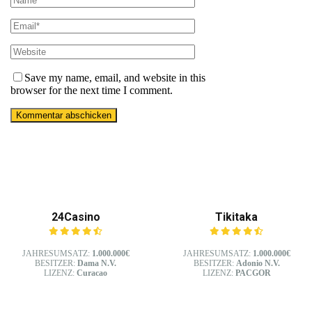
Save my name, email, and website in this
browser for the next time I comment.
24Casino
Tikitaka
JAHRESUMSATZ:
1.000.000€
JAHRESUMSATZ:
1.000.000€
BESITZER:
Dama N.V.
BESITZER:
Adonio N.V.
LIZENZ:
Curacao
LIZENZ:
PACGOR