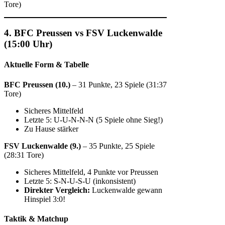
Tore)
4. BFC Preussen vs FSV Luckenwalde
(15:00 Uhr)
Aktuelle Form & Tabelle
BFC Preussen (10.)
– 31 Punkte, 23 Spiele (31:37
Tore)
Sicheres Mittelfeld
Letzte 5: U-U-N-N-N (5 Spiele ohne Sieg!)
Zu Hause stärker
FSV Luckenwalde (9.)
– 35 Punkte, 25 Spiele
(28:31 Tore)
Sicheres Mittelfeld, 4 Punkte vor Preussen
Letzte 5: S-N-U-S-U (inkonsistent)
Direkter Vergleich:
Luckenwalde gewann
Hinspiel 3:0!
Taktik & Matchup