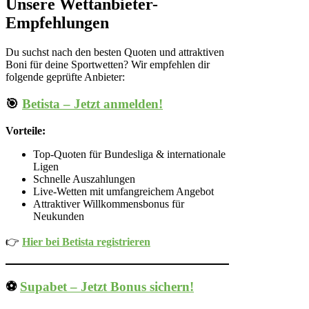
Unsere Wettanbieter-
Empfehlungen
Du suchst nach den besten Quoten und attraktiven
Boni für deine Sportwetten? Wir empfehlen dir
folgende geprüfte Anbieter:
🎯
Betista
– Jetzt anmelden!
Vorteile:
Top-Quoten für Bundesliga & internationale
Ligen
Schnelle Auszahlungen
Live-Wetten mit umfangreichem Angebot
Attraktiver Willkommensbonus für
Neukunden
👉
Hier bei Betista registrieren
⚽
Supabet
– Jetzt Bonus sichern!