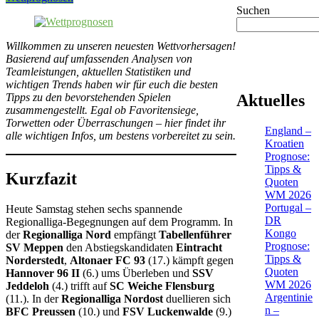
Suchen
Willkommen zu unseren neuesten Wettvorhersagen!
Basierend auf umfassenden Analysen von
Teamleistungen, aktuellen Statistiken und
wichtigen Trends haben wir für euch die besten
Aktuelles
Tipps zu den bevorstehenden Spielen
zusammengestellt. Egal ob Favoritensiege,
Torwetten oder Überraschungen – hier findet ihr
England –
alle wichtigen Infos, um bestens vorbereitet zu sein.
Kroatien
Prognose:
Tipps &
Kurzfazit
Quoten
WM 2026
Portugal –
Heute Samstag stehen sechs spannende
DR
Regionalliga-Begegnungen auf dem Programm. In
Kongo
der
Regionalliga Nord
empfängt
Tabellenführer
Prognose:
SV Meppen
den Abstiegskandidaten
Eintracht
Tipps &
Norderstedt
,
Altonaer FC 93
(17.) kämpft gegen
Quoten
Hannover 96 II
(6.) ums Überleben und
SSV
WM 2026
Jeddeloh
(4.) trifft auf
SC Weiche Flensburg
Argentinie
(11.). In der
Regionalliga Nordost
duellieren sich
n –
BFC Preussen
(10.) und
FSV Luckenwalde
(9.)