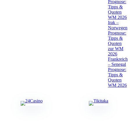
Prognose:
Tipps &
Quoten
WM 2026
Irak –
Norwegen
Prognose:
Tipps &
Quoten
zur WM
2026
Frankreich
– Senegal
Prognose:
Tipps &
Quoten
WM 2026