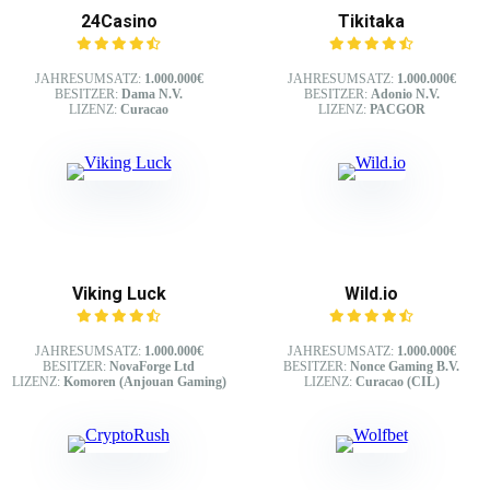
24Casino
Tikitaka
JAHRESUMSATZ:
1.000.000€
JAHRESUMSATZ:
1.000.000€
BESITZER:
Dama N.V.
BESITZER:
Adonio N.V.
LIZENZ:
Curacao
LIZENZ:
PACGOR
Viking Luck
Wild.io
JAHRESUMSATZ:
1.000.000€
JAHRESUMSATZ:
1.000.000€
BESITZER:
NovaForge Ltd
BESITZER:
Nonce Gaming B.V.
LIZENZ:
Komoren (Anjouan Gaming)
LIZENZ:
Curacao (CIL)